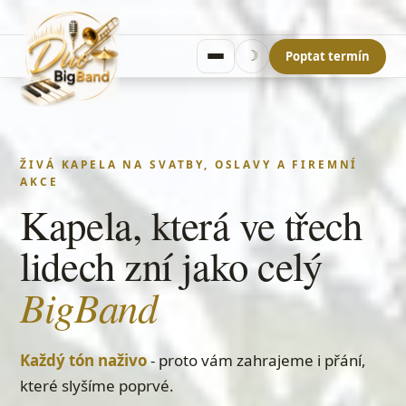
Poptat termín
☽
ŽIVÁ KAPELA NA SVATBY, OSLAVY A FIREMNÍ
AKCE
i vaše
Show, kde zazní
písničky
Známé hity i taneční klasika
- a k tomu vaše
oblíbené písně.