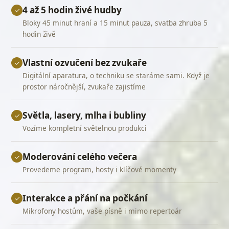
4 až 5 hodin živé hudby
✓
Bloky 45 minut hraní a 15 minut pauza, svatba zhruba 5
hodin živě
Vlastní ozvučení bez zvukaře
✓
Digitální aparatura, o techniku se staráme sami. Když je
prostor náročnější, zvukaře zajistíme
Světla, lasery, mlha i bubliny
✓
Vozíme kompletní světelnou produkci
Moderování celého večera
✓
Provedeme program, hosty i klíčové momenty
Interakce a přání na počkání
✓
Mikrofony hostům, vaše písně i mimo repertoár