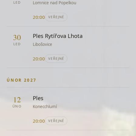
Černý pav
LED
Lomnice nad Popelkou
Hana Zagorová
20:00
VEŘEJNÉ
Červená řeka
lidová
30
Ples Rytířova Lhota
Červený šátečku
lidová
LED
Libošovice
Čo bolí, to prebolí
20:00
Miro Žbirka
VEŘEJNÉ
Dancing Queen
ABBA
ÚNOR 2027
David a Goliáš
Voskovec a Werich
12
Ples
Dej mi víc své lásky
ÚNO
Konecchlumí
Olympic
Dělání
20:00
VEŘEJNÉ
Svěrák a Uhlíř
Den je slunečný