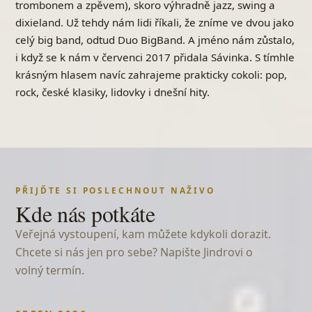
trombonem a zpěvem), skoro výhradně jazz, swing a
Anděl
dixieland. Už tehdy nám lidi říkali, že zníme ve dvou jako
Karel Kryl
celý big band, odtud Duo BigBand. A jméno nám zůstalo,
Andělská
i když se k nám v červenci 2017 přidala Sávinka. S tímhle
Zuzana Navarová
krásným hlasem navíc zahrajeme prakticky cokoli: pop,
Andulko mé dítě
rock, české klasiky, lidovky i dnešní hity.
lidová
Andulko šafářova
lidová
Anička dušička, kde si bola
lidová
PŘIJĎTE SI POSLECHNOUT NAŽIVO
Another Day in Paradise
Kde nás potkáte
Phil Collins
Veřejná vystoupení, kam můžete kdykoli dorazit.
Autumn Leaves
Chcete si nás jen pro sebe? Napište Jindrovi o
jazzový standard
volný termín.
Až já budu velká
lidová