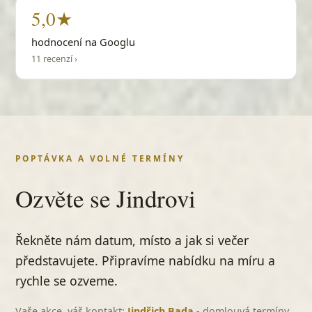
5,0★
AC/DC
Hit the Road Jack
hodnocení na Googlu
Ray Charles
11 recenzí ›
Hlídač krav
Svěrák a Uhlíř
Hlupák váhá
Katapult
Hoja hoj
POPTÁVKA A VOLNÉ TERMÍNY
Holky z naší školky
Ozvěte se Jindrovi
Petr Kotvald a Stanislav Hložek
Holubí dům
Jiří Schelinger
Řekněte nám datum, místo a jak si večer
Honky Tonky Blues
představujete. Připravíme nabídku na míru a
Jiří Suchý
rychle se ozveme.
Horehronie
Kristína
Vaše akce, váš kontakt:
Jindřich Bada
- domlouvá termíny