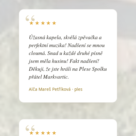
Fell in Love with an Alien
The Kelly Family
Fix You
★★★★★
Coldplay
Fly Me to the Moon
Úžasná kapela, skvělá zpěvačka a
Frank Sinatra
perfektní muzika! Nadšení se mnou
Franky Dlouhán
cloumá. Snad u každé druhé písně
František Nedvěd
jsem měla husinu! Fakt nadšení!
Děkuji, že jste hráli na Plese Spolku
František
Buty
přátel Markvartic.
Frozen
Alča Mareš Petříková · ples
Madonna
Generál Laudon
Gorale
Čechomor
Hádej
★★★★★
Ondřej Ruml