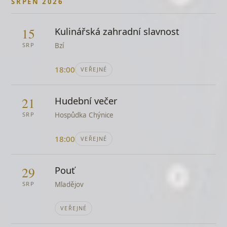
Bad Day
SRPEN 2026
Daniel Powter
15
Báječná ženská
Kulinářská zahradní slavnost
Michal Tučný
SRP
Bzí
Batalion
Spirituál kvintet
18:00
VEŘEJNÉ
Bedna od whisky
Miki Ryvola
21
Hudební večer
Bejvávalo
SRP
Hospůdka Chýnice
lidová
18:00
VEŘEJNÉ
Bella ciao
italská
29
Beskyde, Beskyde
Pouť
lidová
SRP
Mladějov
Bílé Vánoce
vánoční
VEŘEJNÉ
Bláznova ukolébavka