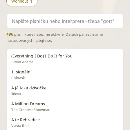
Wohnout
1
496
písní, které nabízíme aktivně. Dalších pár set máme
nastudovaných - ptejte se.
(Everything I Do) I Do It for You
Bryan Adams
1. signální
Chinaski
A já taká dzivočka
lidová
A Million Dreams
The Greatest Showman
A te Rehradice
Vlasta Redl