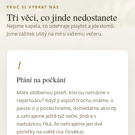
PROČ SI VYBRAT NÁS
Tři věci, co jinde nedostanete
Nejsme kapela, co odehraje playlist a jde domů.
Jsme zážitek ušitý na míru vašemu večeru.
1
Přání na počkání
Máte oblíbenou píseň, kterou nemáme v
repertoáru? Když ji aspoň trochu známe, o
pauze si ji poslechneme, dohledáme akordy
a zahrajeme ještě týž večer. Jindra s
nadsázkou říká, že nehrajeme jen dvě
písničky na světě (na člověka).