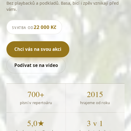
Hosté zpívají do mikrofonu s kapelou a parket nezůstane
prázdný.
22 000 Kč
SVATBA OD
Chci vás na svou akci
Podívat se na video
700+
2015
písní v repertoáru
hrajeme od roku
5,0★
3 v 1