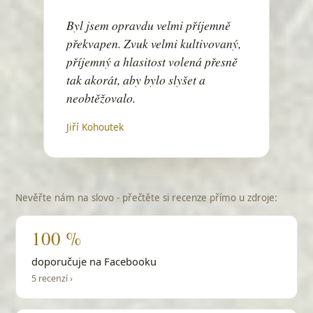
Hajá, hajá
Byl jsem opravdu velmi příjemně
překvapen. Zvuk velmi kultivovaný,
Hájku
příjemný a hlasitost volená přesně
Hajný je lesa pán
tak akorát, aby bylo slyšet a
Hallelujah
neobtěžovalo.
Leonard Cohen
Jiří Kohoutek
Happy Day
Have You Ever Seen the Rain
Creedence
Hej, sokoly
Nevěřte nám na slovo - přečtěte si recenze přímo u zdroje:
lidová
100 %
Hello, Dolly!
Louis Armstrong
doporučuje na Facebooku
Hey Jude
5 recenzí ›
The Beatles
Highway to Hell