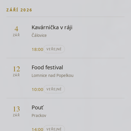
Pavel Dydovič
ZÁŘÍ 2026
Blueberry Hill
Louis Armstrong
4
Kavárnička v ráji
Boky jako skříň
ZÁŘ
Čálovice
Ewa Farna
Boleslav, Boleslav
18:00
VEŘEJNÉ
lidová
Bon soir mademoiselle
12
Food festival
Petr Muk
ZÁŘ
Lomnice nad Popelkou
Boty proti lásce
Yvonne Přenosilová
10:00
VEŘEJNÉ
Bulhaři
J.A.R.
13
Pouť
Buráky
ZÁŘ
Prackov
Michal Tučný
Byl by hřích
14:00
VEŘEJNÉ