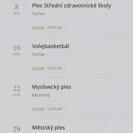
Kryštof
8
Ples Střední zdravotnické školy
Cikánka
LED
Turnov
Clocks
Coldplay
20:00
VEŘEJNÉ
Colorado
Kabát
16
Volejbasketbál
Časy se mění
LED
Turnov
Golden Kids
20:00
VEŘEJNÉ
Čekej tiše
Eva Olmerová
22
Čerešně
Myslivecký ples
Hana Hegerová
LED
Kacanovy
Čerešničky
20:00
lidová
VEŘEJNÉ
Černí andělé
Lucie
29
Městský ples