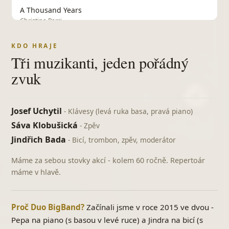
A Thousand Years
Christina Perri
A Whiter Shade of Pale
KDO HRAJE
Procol Harum
Tři muzikanti, jeden pořádný
Ach synku, synku
zvuk
lidová
Ak nie si moja
Elán
Josef Uchytil
- Klávesy (levá ruka basa, pravá piano)
All of Me
Sáva Klobušická
- Zpěv
swing
Jindřich Bada
- Bicí, trombon, zpěv, moderátor
Always Remember Us This Way
Máme za sebou stovky akcí - kolem 60 ročně. Repertoár
Lady Gaga
máme v hlavě.
Amerika
Lucie
Proč Duo BigBand?
Amor magor
Začínali jsme v roce 2015 ve dvou -
Lucie Bílá
Pepa na piano (s basou v levé ruce) a Jindra na bicí (s