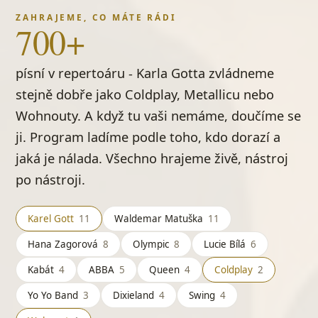
ZAHRAJEME, CO MÁTE RÁDI
700+
písní v repertoáru - Karla Gotta zvládneme
stejně dobře jako Coldplay, Metallicu nebo
Wohnouty. A když tu vaši nemáme, doučíme se
ji. Program ladíme podle toho, kdo dorazí a
jaká je nálada. Všechno hrajeme živě, nástroj
po nástroji.
Karel Gott
11
Waldemar Matuška
11
Hana Zagorová
8
Olympic
8
Lucie Bílá
6
Kabát
4
ABBA
5
Queen
4
Coldplay
2
Yo Yo Band
3
Dixieland
4
Swing
4