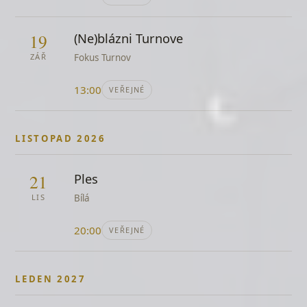
Jiří Korn, Lucie Bílá
Bylo by to krásný
19
(Ne)blázni Turnove
Waldemar Matuška
ZÁŘ
Fokus Turnov
Být stále mlád
Karel Gott
13:00
VEŘEJNÉ
C'est la vie
Karel Gott
LISTOPAD 2026
Cabaret
swing
21
Ples
Cambio dolor
Natalia Oreiro
LIS
Bílá
Can You Feel the Love Tonight
20:00
VEŘEJNÉ
Elton John
Can't Help Falling in Love
Elvis Presley
LEDEN 2027
Cesta