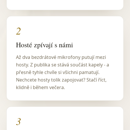
2
Hosté zpívají s námi
Až dva bezdrátové mikrofony putují mezi
hosty. Z publika se stává součást kapely - a
přesně tyhle chvíle si všichni pamatují.
Nechcete hosty tolik zapojovat? Stačí říct,
klidně i během večera.
3