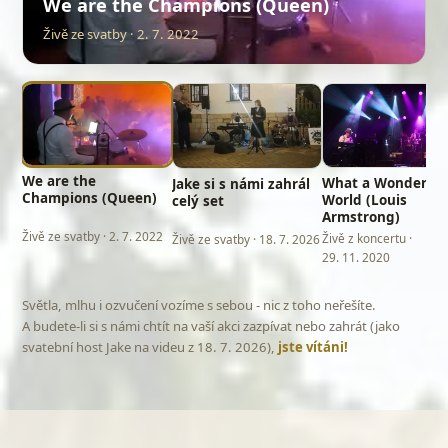
We are the Champions (Queen)
Živě ze svatby · 2. 7. 2022
We are the
What a Wonderful
Jake si s námi zahrál
Champions (Queen)
World (Louis
celý set
Armstrong)
Živě ze svatby · 2. 7. 2022
Živě z koncertu ·
Živě ze svatby · 18. 7. 2026
29. 11. 2020
Světla, mlhu i ozvučení vozíme s sebou - nic z toho neřešíte.
A budete-li si s námi chtít na vaší akci zazpívat nebo zahrát (jako
svatební host Jake na videu z 18. 7. 2026),
jste vítáni!