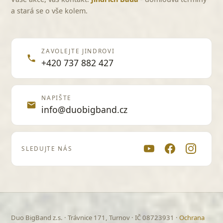
a stará se o vše kolem.
Hory
O5 a Radeček
Hospůdko známá
ZAVOLEJTE JINDROVI
Hospůdko, hospůdko
+420 737 882 427
Hráč
Turbo
NAPIŠTE
Hrobař
info@duobigband.cz
Premier
Hruška
Čechomor
SLEDUJTE NÁS
Hříšná těla, křídla motýlí
Aneta Langerová
Hurikán
Dalibor Janda
Husličky
Duo BigBand z.s. · Trávnice 171, Turnov · IČ 08723931 ·
Ochrana
Vlasta Redl