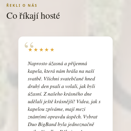
Dobré ráno, milá
ŘEKLI O NÁS
David Stypka, Ewa Farna
Co říkají hosté
Dobrý kafe
Lucie Bílá
Dokud se zpívá
Jaromír Nohavica
★★★★★
Dominiku
Don't Know Why
Naprosto úžasná a příjemná
Norah Jones
kapela, která nám hrála na naší
Don't Stop Me Now
svatbě. Všichni svatebčané hned
Queen
druhý den psali a volali, jak byli
Du hast
úžasní. Z našeho krásného dne
udělali ještě krásnější! Videa, jak s
Duhová víla
kapelou zpíváme, mají mezi
Hana Zagorová
známými opravdu úspěch. Vybrat
Dvě láhve vína
Duo BigBand byla jednoznačně
Marek Ztracený