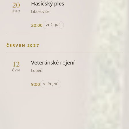
20
Hasičský ples
Děti ráje
ÚNO
Libošovice
Michal David
20:00
Dinah
VEŘEJNÉ
dixieland
Dívám se, dívám
ČERVEN 2027
Petr Hapka
Dívka s perlami ve vlasech
12
Veteránské rojení
Aleš Brichta
ČVN
Lobeč
Dívka z Ipanemy
jazzový standard
9:00
VEŘEJNÉ
Dlažební kostka
Brutus
Dlouhá noc
Helena Vondráčková
Do lesíčka na čekanou