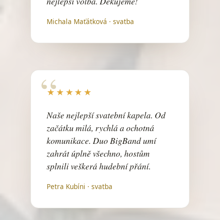
nejlepší volba. Děkujeme!
Dyby byla Morava
Jarmila Šuláková
Michala Maťátková · svatba
Easy
Faith No More
Ej, lásko, lásko
lidová
Ej, padá, padá rosenka
★★★★★
lidová
Naše nejlepší svatební kapela. Od
Eldorado
Waldemar Matuška
začátku milá, rychlá a ochotná
komunikace. Duo BigBand umí
Eternal Flame
The Bangles
zahrát úplně všechno, hostům
splnili veškerá hudební přání.
Eye of the Tiger
Survivor
Petra Kubíni · svatba
Ezop
Voskovec a Werich